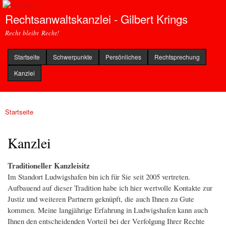
Direkt
Rechtsanwaltskanzlei - Gilbert Krings
zum
Inhalt
Recht bleibt Recht!
Startseite
Schwerpunkte
Persönliches
Rechtsprechung
Kanzlei
Startseite
Sie sind hier
Kanzlei
Traditioneller Kanzleisitz
Im Standort Ludwigshafen bin ich für Sie seit 2005 vertreten.
Aufbauend auf dieser Tradition habe ich hier wertvolle Kontakte zur
Justiz und weiteren Partnern geknüpft, die auch Ihnen zu Gute
kommen. Meine langjährige Erfahrung in Ludwigshafen kann auch
Ihnen den entscheidenden Vorteil bei der Verfolgung Ihrer Rechte