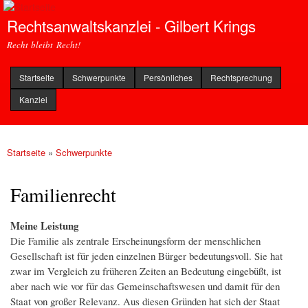
Direkt
Rechtsanwaltskanzlei - Gilbert Krings
zum
Inhalt
Recht bleibt Recht!
Startseite
Schwerpunkte
Persönliches
Rechtsprechung
Kanzlei
Startseite
»
Schwerpunkte
Sie sind hier
Familienrecht
Meine Leistung
Die Familie als zentrale Erscheinungsform der menschlichen
Gesellschaft ist für jeden einzelnen Bürger bedeutungsvoll. Sie hat
zwar im Vergleich zu früheren Zeiten an Bedeutung eingebüßt, ist
aber nach wie vor für das Gemeinschaftswesen und damit für den
Staat von großer Relevanz. Aus diesen Gründen hat sich der Staat